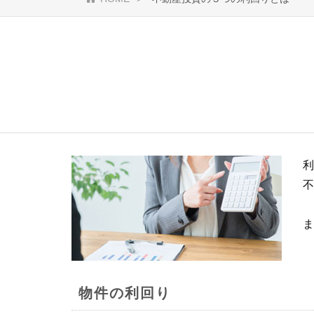
利
不
ま
物件の利回り