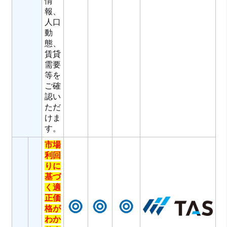
情
報、
人口
動
態、
賃貸
需要
等を
ご確
認い
ただ
けま
す。
市場
利回
りに
基づ
く適
正価
格が
わか