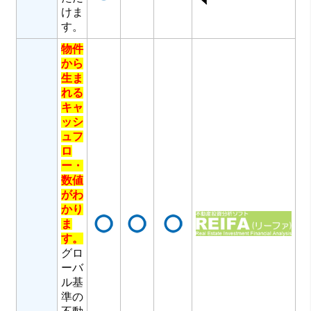
けま
す。
物件
から
生ま
れる
キャ
ッシ
ュフ
ロ
ー・
数値
がわ
かり
ま
す。
グロ
ーバ
ル基
準の