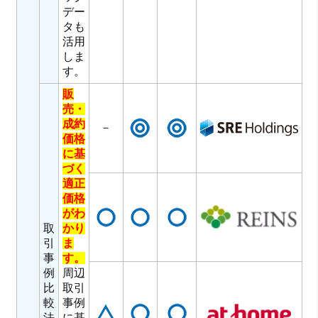
デー
タも
活用
しま
す。
販
売・
成約
－
価格
に基
づく
適正
価格
がわ
取
かり
引
ま
事
す。
例
周辺
比
取引
較
事例
法
に基