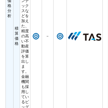
価
ンデ
格
ック
分
スな
析
どを
加え
た、
積
精度
算
の高
－
価
い不
格
動産
評価
を算
出し
ま
す。
金融
機関
も採
用し
てい
るビ
ッグ