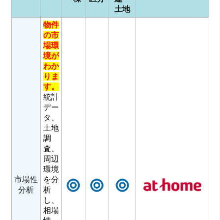
土地
物件
の市
場環
境が
わか
りま
す。
統計
デー
タ、
土地
調
査、
周辺
環境
市場性
を分
分析
析
し、
相場