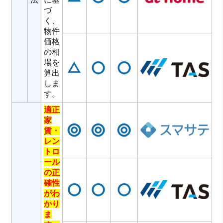
づ
く、
物件
価格
の相
場を
算出
しま
す。
適正
家
賃・
レン
トロ
ール
の正
確性
がわ
かり
ま