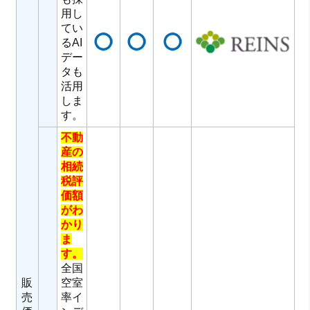
用し
てい
るAI
デー
タも
活用
しま
す。
不動
産の
相続
税評
価額
がわ
かり
ま
す。
全国
販
空室
売
率イ