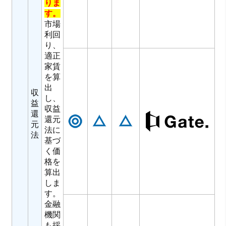
りま
す。
市場
利回
り、
適正
家賃
を算
出
収
し、
益
収益
還
還元
元
法に
法
基づ
く価
格を
算出
しま
す。
金融
機関
も採