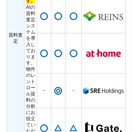
す。
AIの
賃料
査定
シス
テム
賃料査
を導
定
入し
てお
りま
す。
物件
のレ
ント
ロー
－
－
ル賃
料の
分析
にお
役立
てい
ただ