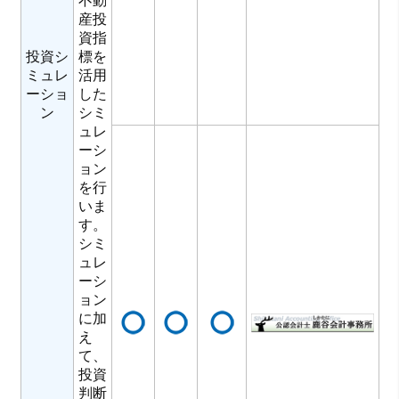
不動
産投
資指
投資シ
標を
ミュレ
活用
ーショ
した
ン
シミ
ュレ
ーシ
ョン
を行
いま
す。
シミ
ュレ
ーシ
ョン
に加
え
て、
投資
判断