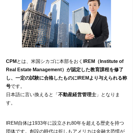
CPM
とは、米国シカゴに本部をおく
IREM（Institute of
Real Estate Management）が認定した教育課程を修了
し、一定の試験に合格したものにIREMより与えられる称
号
です。
日本語に言い換えると「
不動産経営管理士
」となりま
す。
IREM自体は1933年に設立され80年を超える歴史を持つ
団体です。創設の時代は折しもアメリカは金融大恐慌が