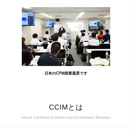
日本のCPM授業風景です
CCIMとは
About Certified Commercial Investment Member